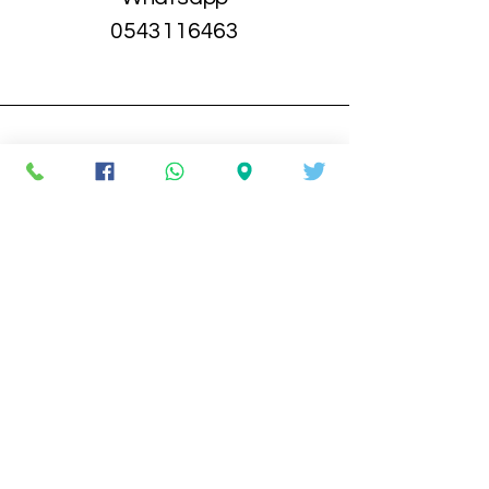
0543116463
קניון ערי החוף
סחרוב 19
ראשון לציון
BACK TO TOP